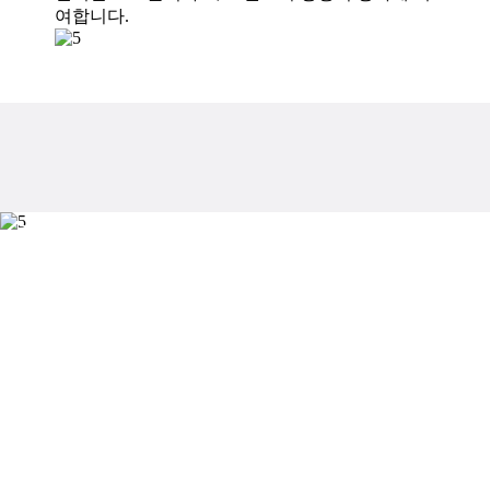
여합니다.
K-패션 브랜드의 글로벌
성장 동반자
트렌핏의 혁신적인 AI 기술과 데이터 기반 자원으
로 해외 진출의 모든 것을 해결하고, 영국 시장 큐레
이션, 브랜딩